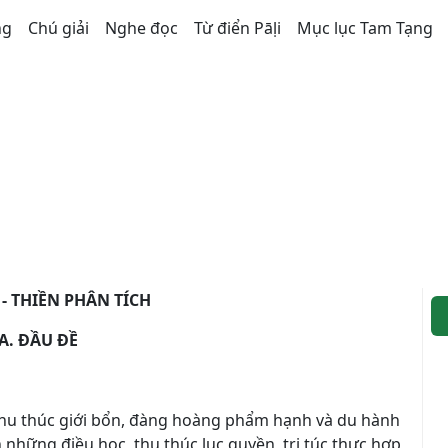
ng
Chú giải
Nghe đọc
Từ điển Pāḷi
Mục lục Tam Tạng
 - THIỀN PHÂN TÍCH
A. ĐẦU ĐỀ
thu thúc giới bổn, đàng hoàng phẩm hạnh và du hành
h những điều học, thu thúc lục quyền, tri túc thực hợp