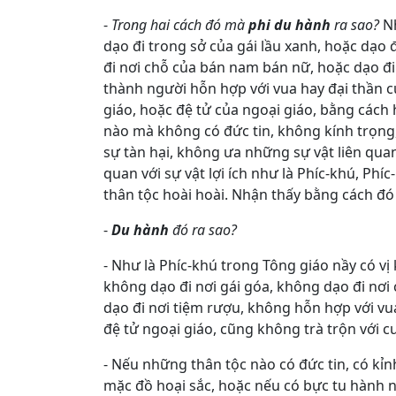
-
Trong hai cách đó mà
phi du hành
ra sao?
N
dạo đi trong sở của gái lầu xanh, hoặc dạo 
đi nơi chỗ của bán nam bán nữ, hoặc dạo đi 
thành người hỗn hợp với vua hay đại thần c
giáo, hoặc đệ tử của ngoại giáo, bằng cách
nào mà không có đức tin, không kính trọng,
sự tàn hại, không ưa những sự vật liên quan 
quan với sự vật lợi ích như là Phíc-khú, Phí
thân tộc hoài hoài. Nhận thấy bằng cách đó 
-
Du hành
đó ra sao?
- Như là Phíc-khú trong Tông giáo nầy có v
không dạo đi nơi gái góa, không dạo đi nơi
dạo đi nơi tiệm rượu, không hỗn hợp với vu
đệ tử ngoại giáo, cũng không trà trộn với c
- Nếu những thân tộc nào có đức tin, có kỉn
mặc đồ hoại sắc, hoặc nếu có bực tu hành nê