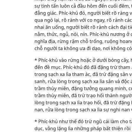
sự tinh tấn luôn cả đầu hôm đến cuối đêm, ti
đẳng giác. Phíc-khú đó, người biết rõ ràng vớ
qua ngó lại, rõ rành với co ngay, rõ rành các
nhai ăn uống, người biết rõ rành cách đại tiệ
nằm, thức, ngủ, nói, nín. Phíc-khú nương ở 
nghĩa địa, rừng rậm chỗ trống, ruộng hoang
chỗ người ta không ưa đi dạo, nơi không có
* Phíc-khú vào rừng hoặc ở dưới bóng cây, 
đến đề mục. Phíc-khú đó đã đặng trừ tham á
trong sạch xa lìa tham ác, đã trừ đặng sân 
sanh, rửa lòng trong sạch xa lìa sân và độc
trầm thùy miên, đặng tưởng quang minh, có 
trầm thùy miên, đã trừ trạo hối thành ngườ
lòng trong sạch xa lìa trạo hối, đã trừ đặng
nan, rửa lòng trong sạch xa lìa sự nghi nan 
* Phíc-khú như thế đó trừ ngũ cái làm cho 
dục, vắng lặng lìa những pháp bất thiện rồi đ