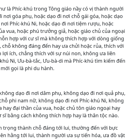
hư là Phíc-khú trong Tông giáo nầy có vị thành người
đi nơi góa phụ, hoặc dạo đi nơi chỗ gái góa, hoặc dạo
nơi Phíc-khú Ni, hoặc dạo đi nơi tiệm rượu, hoặc
ủa vua, hoặc phú trưởng giả, hoặc giáo chủ của ngoại
 hỗn hợp với cư sĩ mà không thích hợp với dòng giống
 chỗ không đáng đến hay ưa chửi hoặc rủa, thích với
lợi ích, chẳng thích với sự núi non, không ưa liên
c-khú Ni, Ưu-bà-tắc, Ưu-bà-di mà Phíc-khú tìm kiếm đến
mới gọi là phi du hành.
ị không dạo đi nơi dâm phụ, không dạo đi nơi quả phụ,
 chỗ phi nam nữ, không dạo đi nơi Phíc-khú Ni, không
a hay đại thần của vua, hoặc chủ tôn giáo ngoại hay
ư sĩ bằng cách không thích hợp hay là thân tộc nào.
h trọng thành chỗ đáng tới lui, thường đến với bực
n hằng tới lui, thành người ưa sự tiến hóa, ưa đồ vật