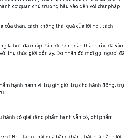
 thành cơ quan chủ trương hầu vào đến với chư pháp
á của thân, cách không thái quá của lời nói, cách
ằng là bực đã nhập đáo, đi đến hoàn thành rồi, đã vào
với thu thúc giới bổn ấy. Do nhân đó mới gọi người đã
 phẩm hạnh hành vi, trụ gìn giữ, trụ cho hành động, trụ
rụ.
u hành có giải rằng phẩm hạnh vẫn có, phi phẩm
 sao?
Như là sự thái quá bằng thân, thái quá bằng lời