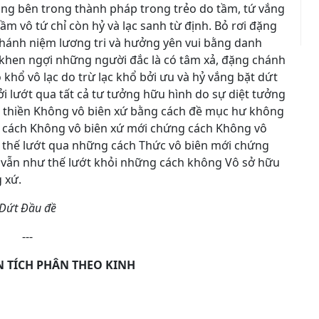
ộng bên trong thành pháp trong trẻo do tầm, tứ vắng
m vô tứ chỉ còn hỷ và lạc sanh từ định. Bỏ rơi đặng
chánh niệm lương tri và hưởng yên vui bằng danh
khen ngợi những người đắc là có tâm xả, đặng chánh
 khổ vô lạc do trừ lạc khổ bởi ưu và hỷ vắng bặt dứt
ởi lướt qua tất cả tư tưởng hữu hình do sự diệt tưởng
c thiền Không vô biên xứ bằng cách đề mục hư không
cả cách Không vô biên xứ mới chứng cách Không vô
 thế lướt qua những cách Thức vô biên mới chứng
 vẫn như thế lướt khỏi những cách không Vô sở hữu
 xứ.
Dứt Đầu đề
---
N TÍCH PHÂN THEO KINH