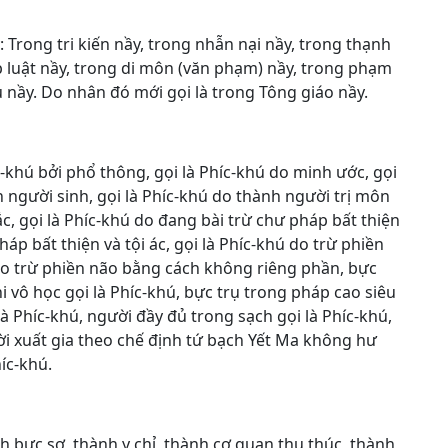
 Trong tri kiến nầy, trong nhẫn nại nầy, trong thạnh
 luật nầy, trong di môn (văn phạm) nầy, trong phạm
 nầy. Do nhân đó mới gọi là trong Tông giáo nầy.
c-khú bởi phổ thông, gọi là Phíc-khú do minh ước, gọi
h người sinh, gọi là Phíc-khú do thành người trị môn
ắc, gọi là Phíc-khú do đang bài trừ chư pháp bất thiện
pháp bất thiện và tội ác, gọi là Phíc-khú do trừ phiền
do trừ phiền não bằng cách không riêng phần, bực
i vô học gọi là Phíc-khú, bực trụ trong pháp cao siêu
là Phíc-khú, người đầy đủ trong sạch gọi là Phíc-khú,
ười xuất gia theo chế định tứ bạch Yết Ma không hư
híc-khú.
nh bực sơ, thành y chỉ, thành cơ quan thu thúc, thành