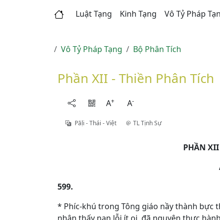
Luật Tạng
Kinh Tạng
Vô Tỷ Pháp Tạ
Vô Tỷ Pháp Tạng
Bộ Phân Tích
Phần XII - Thiền Phân Tích
+
-
A
A
Pāḷi - Thái - Việt
TL Tịnh Sự
PHẦN XII
599.
* Phíc-khú trong Tông giáo nầy thành bực 
nhận thấy nạn lỗi ít oi, đã nguyện thực hàn