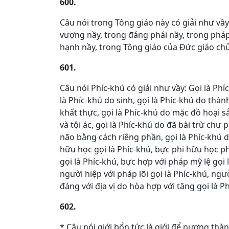
600.
Câu nói trong Tông giáo này có giải như vầy:
vượng nầy, trong đảng phái nầy, trong pháp
hạnh nầy, trong Tông giáo của Đức giáo chủ
601.
Câu nói Phíc-khú có giải như vầy: Gọi là Phí
là Phíc-khú do sinh, gọi là Phíc-khú do thàn
khất thực, gọi là Phíc-khú do mặc đồ hoại s
và tội ác, gọi là Phíc-khú do đã bài trừ chư 
não bằng cách riêng phần, gọi là Phíc-khú 
hữu học gọi là Phíc-khú, bực phi hữu học ph
gọi là Phíc-khú, bực hợp với pháp mỹ lệ gọi 
người hiệp với pháp lõi gọi là Phíc-khú, ng
đáng với địa vị do hòa hợp với tăng gọi là P
602.
* Câu nói giới bổn tức là giới để nương thà