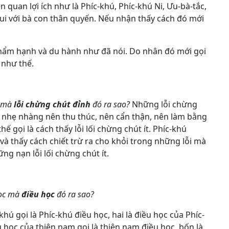
iên quan lợi ích như là Phíc-khú, Phíc-khú Ni, Ưu-bà-tắc,
ui với bà con thân quyến. Nếu nhận thấy cách đó mới
hẩm hạnh và du hành như đã nói. Do nhân đó mới gọi
 như thế.
h mà
lỗi chừng chút đỉnh
đó ra sao?
Những lỗi chừng
ỗi nhẹ nhàng nên thu thúc, nên cẩn thận, nên làm bằng
ế gọi là cách thấy lỗi lối chừng chút ít. Phíc-khú
 và thấy cách chiết trừ ra cho khỏi trong những lỗi mà
ng nạn lỗi lối chừng chút ít.
học mà
điều học
đó ra sao?
khú gọi là Phíc-khú điều học, hai là điều học của Phíc-
ều học của thiện nam gọi là thiện nam điều học, bốn là