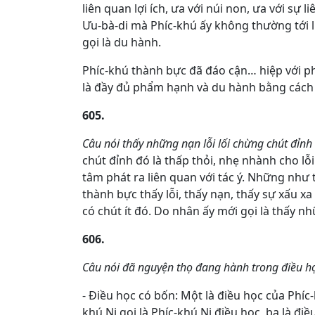
liên quan lợi ích, ưa với núi non, ưa với sự l
Ưu-bà-di mà Phíc-khú ấy không thường tới l
gọi là du hành.
Phíc-khú thành bực đã đáo cận… hiệp với p
là đầy đủ phẩm hạnh và du hành bằng cách
605.
Câu nói thấy những nạn lỗi lối chừng chút đỉn
chút đỉnh đó là thấp thỏi, nhẹ nhành cho l
tâm phát ra liên quan với tác ý. Những như th
thành bực thấy lỗi, thấy nạn, thấy sự xấu xa
có chút ít đó. Do nhân ấy mới gọi là thấy nhữ
606.
Câu nói đã nguyện thọ đang hành trong điều 
- Điều học có bốn: Một là điều học của Phíc-
khú Ni gọi là Phíc-khú Ni điều học, ba là đi