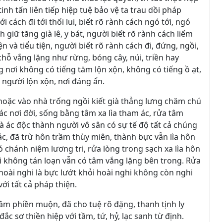
nh tấn liên tiếp hiệp tuệ bảo vệ ta trau dồi pháp
i cách đi tới thối lui, biết rõ rành cách ngó tới, ngó
h giữ tăng già lê, y bát, người biết rõ rành cách liếm
n và tiểu tiện, người biết rõ rành cách đi, đứng, ngồi,
chỗ vắng lặng như rừng, bóng cây, núi, triền hay
 nơi không có tiếng tăm lộn xộn, không có tiếng ồ ạt,
 người lộn xộn, nơi đáng ẩn.
hoặc vào nhà trống ngồi kiết già thẳng lưng chăm chú
c nơi đời, sống bằng tâm xa lìa tham ác, rửa tâm
và ác độc thành người vô sân có sự tế độ tất cả chúng
 ác, đã trừ hôn trầm thùy miên, thành bực vẫn lìa hôn
chánh niệm lương tri, rửa lòng trong sạch xa lìa hôn
i không tán loạn vẫn có tâm vắng lặng bên trong. Rửa
 hoài nghi là bực lướt khỏi hoài nghi không còn nghi
với tất cả pháp thiện.
tâm phiền muộn, đã cho tuệ rõ đặng, thanh tịnh ly
ắc sơ thiền hiệp với tầm, tứ, hỷ, lạc sanh từ định.