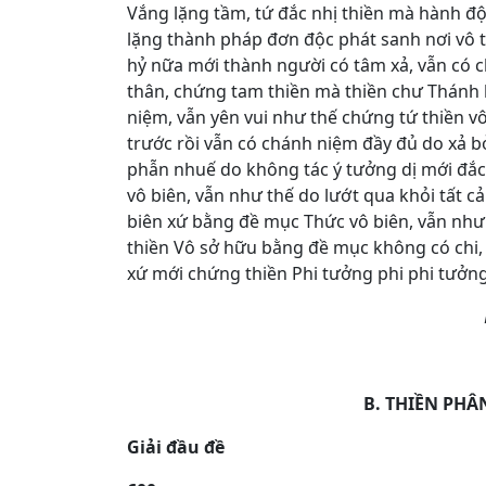
Vắng lặng tầm, tứ đắc nhị thiền mà hành đ
lặng thành pháp đơn độc phát sanh nơi vô tầ
hỷ nữa mới thành người có tâm xả, vẫn có 
thân, chứng tam thiền mà thiền chư Thánh 
niệm, vẫn yên vui như thế chứng tứ thiền vô
trước rồi vẫn có chánh niệm đầy đủ do xả b
phẫn nhuế do không tác ý tưởng dị mới đắ
vô biên, vẫn như thế do lướt qua khỏi tất 
biên xứ bằng đề mục Thức vô biên, vẫn như
thiền Vô sở hữu bằng đề mục không có chi,
xứ mới chứng thiền Phi tưởng phi phi tưởng
B. THIỀN PHÂ
Giải đầu đề